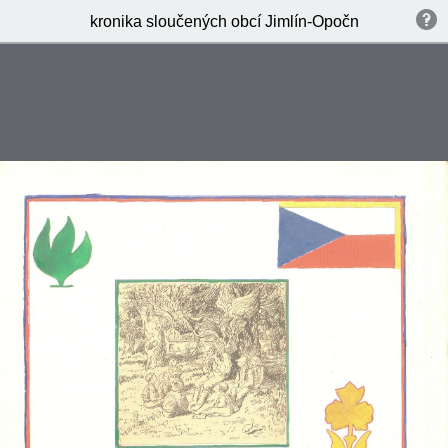
kronika sloučených obcí Jimlín-Opočno-Zeměchy 