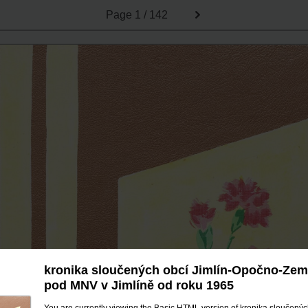
Page
1 / 142
kronika sloučených obcí Jimlín-Opočno-Ze
pod MNV v Jimlíně od roku 1965