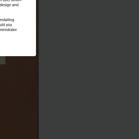
 obcí Jimlín-
 design and
nstalling
ould you
inistrator.