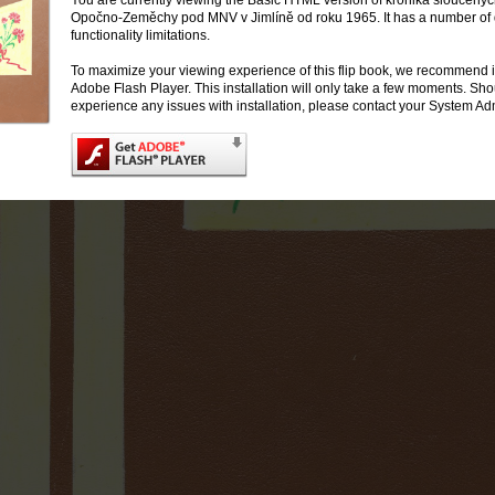
You are currently viewing the Basic HTML version of kronika sloučených
Opočno-Zeměchy pod MNV v Jimlíně od roku 1965. It has a number of
functionality limitations.
To maximize your viewing experience of this flip book, we recommend i
Adobe Flash Player. This installation will only take a few moments. Sh
experience any issues with installation, please contact your System Adm