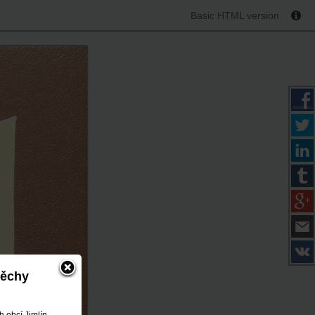
Basic HTML version
měchy